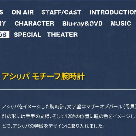
アシㇼパ モチーフ腕時計
アシㇼパをイメージした腕時計。文字盤はマザーオブパール（母貝
針の形には手甲の文様、そして12時の位置に瞳の色をイメージし
とで、アシㇼパの特徴をデザインに取り入れました。