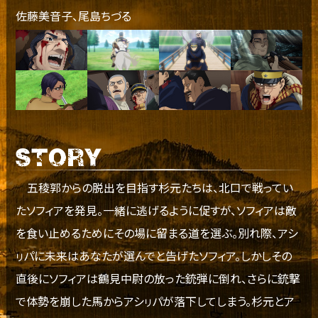
佐藤美音子、尾島ちづる
五稜郭からの脱出を目指す杉元たちは、北口で戦ってい
たソフィアを発見。一緒に逃げるように促すが、ソフィアは敵
を食い止めるためにその場に留まる道を選ぶ。別れ際、アシ
ㇼパに未来はあなたが選んでと告げたソフィア。しかしその
直後にソフィアは鶴見中尉の放った銃弾に倒れ、さらに銃撃
で体勢を崩した馬からアシㇼパが落下してしまう。杉元とア