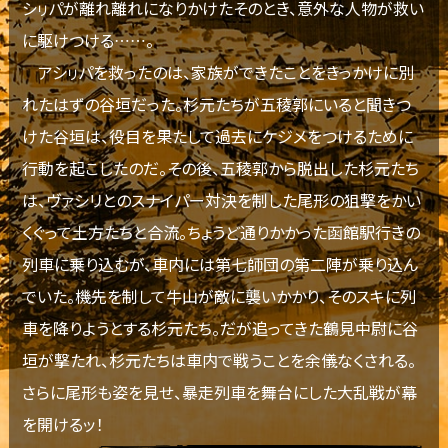
シㇼパが離れ離れになりかけたそのとき、意外な人物が救い
に駆けつける……。
アシㇼパを救ったのは、家族ができたことをきっかけに別
れたはずの谷垣だった。杉元たちが五稜郭にいると聞きつ
けた谷垣は、役目を果たして過去にケジメをつけるために
行動を起こしたのだ。その後、五稜郭から脱出した杉元たち
は、ヴァシリとのスナイパー対決を制した尾形の狙撃をかい
くぐって土方たちと合流。ちょうど通りかかった函館駅行きの
列車に乗り込むが、車内には第七師団の第二陣が乗り込ん
でいた。機先を制して牛山が敵に襲いかかり、そのスキに列
車を降りようとする杉元たち。だが追ってきた鶴見中尉に谷
垣が撃たれ、杉元たちは車内で戦うことを余儀なくされる。
さらに尾形も姿を見せ、暴走列車を舞台にした大乱戦が幕
を開けるッ！