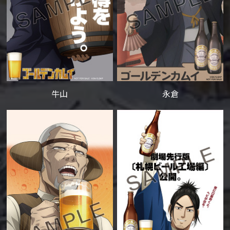
牛山
永倉