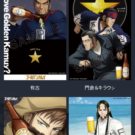
有古
門倉＆キラウㇱ