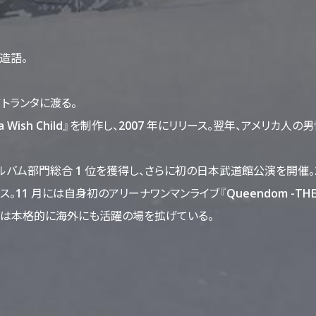
た造語。
国アトランタに渡る。
ish Child』を制作し、2007 年にリリース。翌年、アメリカ人の
le アルバム部門総合 1 位を獲得し、さらに初の日本武道館公演を開催。2
ス。11 月には自身初のアリーナワンマンライブ『Queendom -THE U
4年からは本格的に海外にも活躍の場を拡げている。