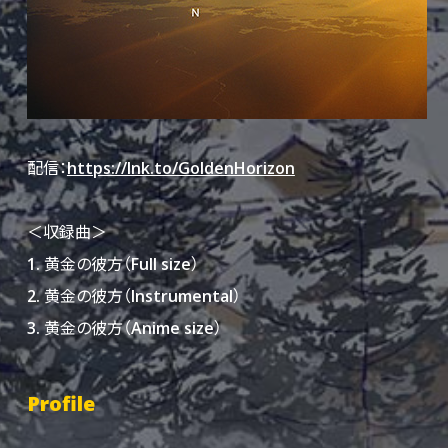
配信：
https://lnk.to/GoldenHorizon
＜収録曲＞
1. 黄金の彼方（Full size）
2. 黄金の彼方（Instrumental）
3. 黄金の彼方（Anime size）
Profile