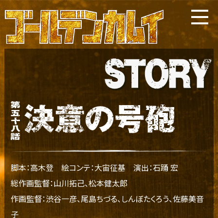
脚本：高木登
絵コンテ：大宙征基
演出：石踊 宏
総作画監督：山川拓己、松本健太郎
作画監督：渋谷一彦、尾島ちづる、しんぼたくろう、佐藤美音
子