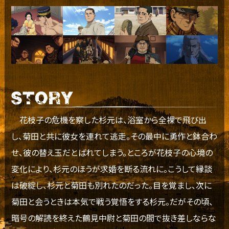
花枝子の危機を察した杉元は、浴室から全裸で飛び出
し、菊田と共に彼女を連れて逃走。その最中に勇作と鉢合わ
せ、彼の替え玉だとばれてしまう。ところが花枝子の心境の
変化により、杉元のほうが求婚を断る流れに。こうして縁談
は破綻し、杉元と菊田も別れたのだった。目を覚まし、次に
菊田と会うときは本気で戦う覚悟をする杉元。だがその頃、
暗号の解読を終えた鶴見中尉と菊田の間で抜き差しならな