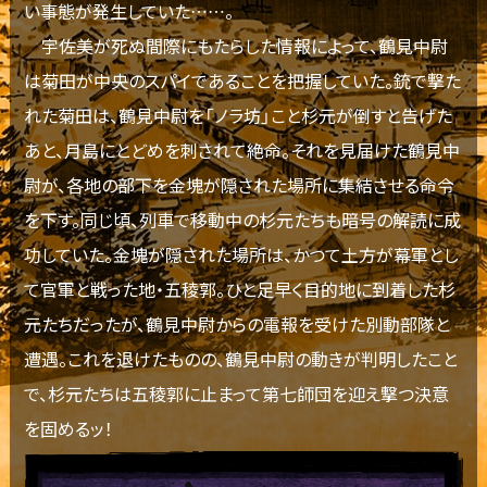
い事態が発生していた……。
宇佐美が死ぬ間際にもたらした情報によって、鶴見中尉
は菊田が中央のスパイであることを把握していた。銃で撃た
れた菊田は、鶴見中尉を「ノラ坊」こと杉元が倒すと告げた
あと、月島にとどめを刺されて絶命。それを見届けた鶴見中
尉が、各地の部下を金塊が隠された場所に集結させる命令
を下す。同じ頃、列車で移動中の杉元たちも暗号の解読に成
功していた。金塊が隠された場所は、かつて土方が幕軍とし
て官軍と戦った地・五稜郭。ひと足早く目的地に到着した杉
元たちだったが、鶴見中尉からの電報を受けた別動部隊と
遭遇。これを退けたものの、鶴見中尉の動きが判明したこと
で、杉元たちは五稜郭に止まって第七師団を迎え撃つ決意
を固めるッ！