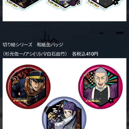
切り絵シリーズ 和紙缶バッジ
（杉元佐一/アシ(リ)パ/白石由竹） 各税込410円