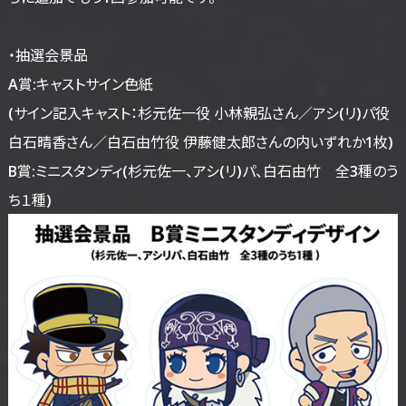
・抽選会景品
A賞:キャストサイン色紙
(サイン記入キャスト：杉元佐一役 小林親弘さん／アシ(リ)パ役
白石晴香さん／白石由竹役 伊藤健太郎さんの内いずれか1枚)
B賞:ミニスタンディ(杉元佐一、アシ(リ)パ、白石由竹 全3種のう
ち１種)