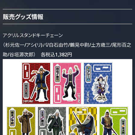
販売グッズ情報
アクリルスタンドキーチェーン
（杉元佐一/アシ(リ)パ/白石由竹/鶴見中尉/土方歳三/尾形百之
助/谷垣源次郎） 各税込1,382円