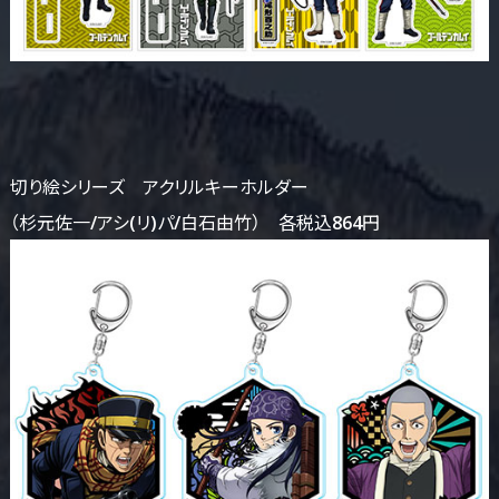
切り絵シリーズ アクリルキーホルダー
（杉元佐一/アシ(リ)パ/白石由竹） 各税込864円