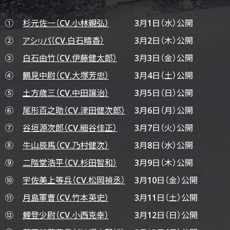
①
杉元佐一（CV.小林親弘）
3月1日（水）公開
②
アシㇼパ（CV.白石晴香）
3月2日（木）公開
③
白石由竹（CV.伊藤健太郎）
3月3日（金）公開
④
鶴見中尉（CV.大塚芳忠）
3月4日（土）公開
⑤
土方歳三（CV.中田譲治）
3月5日（日）公開
⑥
尾形百之助（CV.津田健次郎）
3月6日（月）公開
⑦
谷垣源次郎（CV.細谷佳正）
3月7日（火）公開
⑧
牛山辰馬（CV.乃村健次）
3月8日（水）公開
⑨
二階堂浩平（CV.杉田智和）
3月9日（木）公開
⑩
宇佐美上等兵（CV.松岡禎丞）
3月10日（金）公開
⑪
月島軍曹（CV.竹本英史）
3月11日（土）公開
⑫
鯉登少尉（CV.小西克幸）
3月12日（日）公開