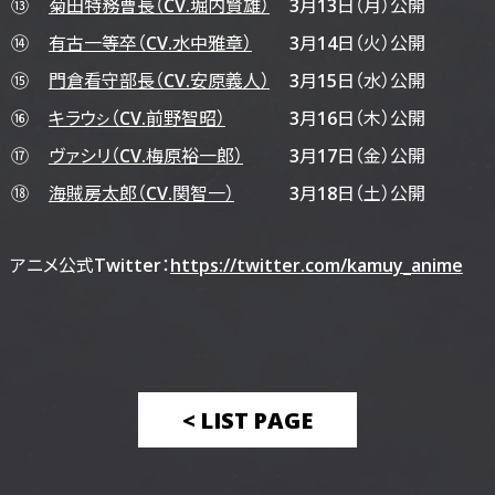
⑬
菊田特務曹長（CV.堀内賢雄）
3月13日（月）公開
⑭
有古一等卒（CV.水中雅章）
3月14日（火）公開
⑮
門倉看守部長（CV.安原義人）
3月15日（水）公開
⑯
キラウㇱ（CV.前野智昭）
3月16日（木）公開
⑰
ヴァシリ（CV.梅原裕一郎）
3月17日（金）公開
⑱
海賊房太郎（CV.関智一）
3月18日（土）公開
アニメ公式Twitter：
https://twitter.com/kamuy_anime
< LIST PAGE