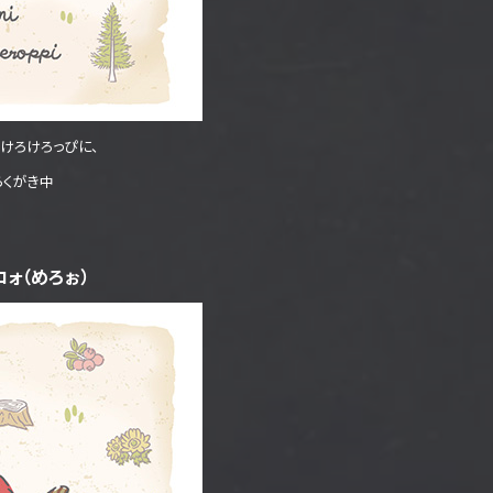
けろけろっぴに、
らくがき中
ォ（めろぉ）