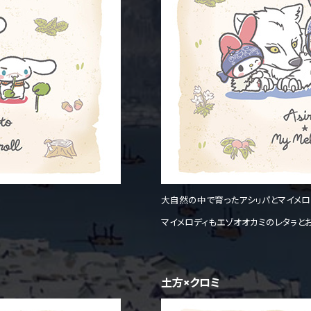
大自然の中で育ったアシㇼパとマイメロ
マイメロディもエゾオオカミのレタㇻと
土方×クロミ