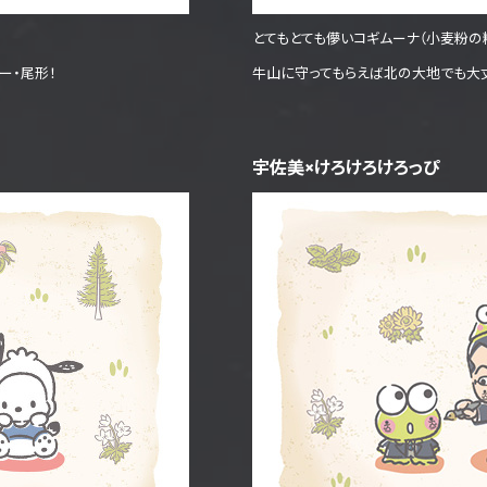
とてもとても儚いコギムーナ（小麦粉の精
ー・尾形！
牛山に守ってもらえば北の大地でも大
宇佐美×けろけろけろっぴ