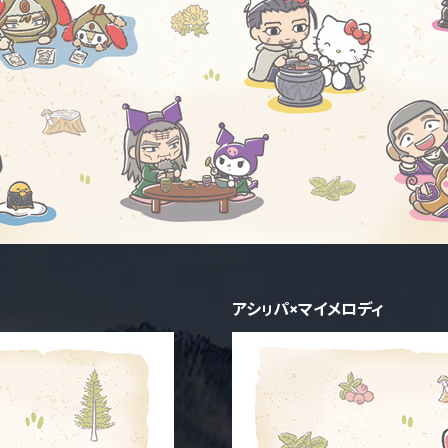
アシㇼパ×マイメロディ