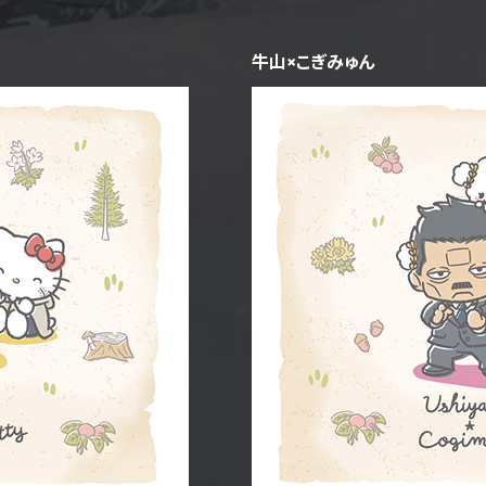
牛山×こぎみゅん