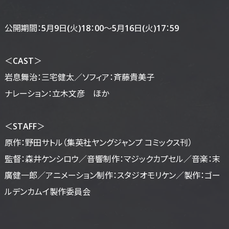
公開期間：5月9日(火)18：00～5月16日(火)17：59
＜CAST＞
岩息舞治：三宅健太／ソフィア：斉藤貴美子
ナレーション：立木文彦 ほか
＜STAFF＞
原作：野田サトル（集英社ヤングジャンプ コミックス刊）
監督：森井ケンシロウ／音響制作：マジックカプセル／音楽：末
廣健一郎／アニメーション制作：スタジオモリケン／製作：ゴー
ルデンカムイ製作委員会