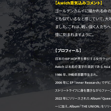
【Awich意気込みコメント】
ゴールデンカムイに描かれる命の
とも似ているなと感じていて、大
ました。これは、戦い抜く人たち
憶に刻まれますように。
【プロフィール】
日本のHIP HOP界を牽引する女性ラッパ
Awich は本名の漢字の直訳である Asia W
1986 年、沖縄県那覇市生まれ。
2006 年に EP『Inner Researc
ストリートライフに身を置きながらファーストフ
2022 年にリリースされた Album『Qu
ーに加え、Album『THE UNION』をリリ