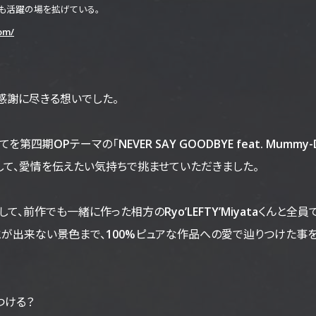
にも活躍の場を拡げている。
com/
感謝に尽きる想いでした。
四期OPテーマの「NEVER SAY GOODBYE feat. Mumm
して、愛情を伝えたい気持ちで挑ませていただきました。
ん、そして、前作でも一緒に作った相方のRyo’LEFTY’Miyataくんと全員
とが出来ない景色まで、100%ピュアな作品への愛で辿りつけた事
つける？