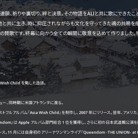
連鎖、祈りや裏切り、絆と決意。その物語をALIと共に歌にできたこ
地と共に生き、時に抑圧されながらも文化を守ってきた魂の共鳴を感
への賛歌です。終幕に向かう全ての瞬間に敬意を込めて作りました。
ー。
ish Child を略した造語。
h』でデビュー、同時期に米国アトランタに渡る。
ルアルバム『Asia Wish Child』を制作し、2007 年にリリース。翌年、ア
eendom』は Apple アルバム部門総合 1 位を獲得し、さらに初の日本武道館公演を開
ース。11 月には自身初のアリーナワンマンライブ『Queendom -THE UNION- at 