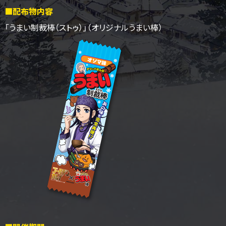
■配布物内容
「うまい制裁棒（ストゥ）」
（オリジナルうまい棒）