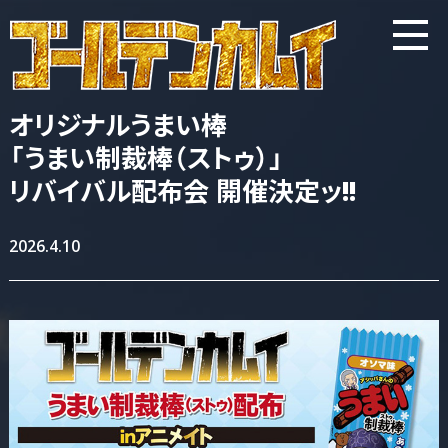
オリジナルうまい棒
「うまい制裁棒（ストゥ）」
リバイバル配布会
開催決定ッ!!
2026.4.10