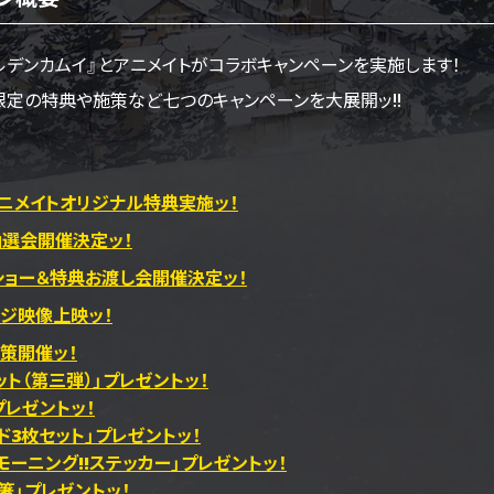
ルデンカムイ』とアニメイトがコラボキャンペーンを実施します！
限定の特典や施策など七つのキャンペーンを大展開ッ!!
 アニメイトオリジナル特典実施ッ！
抽選会開催決定ッ！
ショー＆特典お渡し会開催決定ッ！
ージ映像上映ッ！
策開催ッ！
ト（第三弾）」プレゼントッ！
プレゼントッ！
ド3枚セット」プレゼントッ！
ーニング!!ステッカー」プレゼントッ！
箸」プレゼントッ！