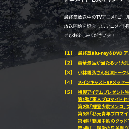
最終章放送中のTVアニメ『ゴー
放送開始を記念して、アニメイト
ぜひお楽しみくださいッ!!!
【１】
最終章Blu-ray＆DVD
【２】
豪華景品が当たるッ！大
【３】
小林親弘さん出演トーク
【４】
メインキャストSPメッセ
【５】
特製アイテムプレゼント施
第1弾「軍人ブロマイドセッ
第2弾「鯉登少尉メンコ」
第3弾「杉元青年ブロマイ
第4弾「鶴見中尉のグッドモ
第5弾「二階堂の兄弟割り