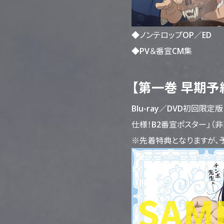
◆ノンテロップOP／ED
◆PV＆番宣CM集
【第一巻 早期予
Blu-ray／DVD初回限
仕様！B2番宣ポスター」（非
※先着特典となりますが、