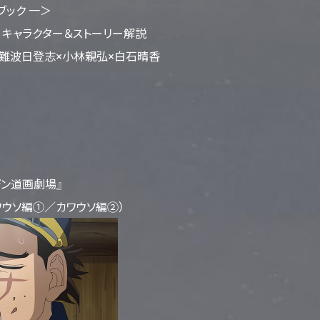
ブック 一＞
 キャラクター＆ストーリー解説
 難波日登志×小林親弘×白石晴香
デン道画劇場』
ウソ編①／カワウソ編②）