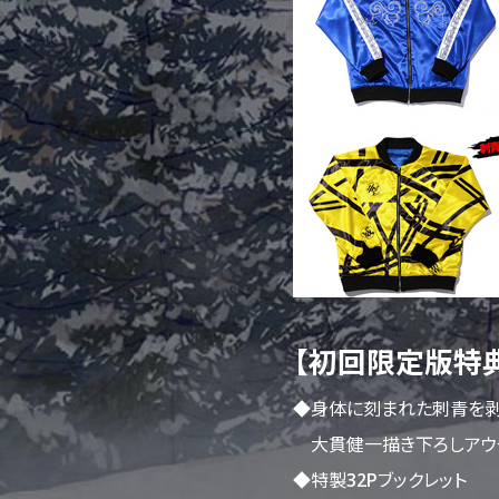
【初回限定版特
◆身体に刻まれた刺青を剥
大貫健一描き下ろしアウタ
◆特製32Pブックレット