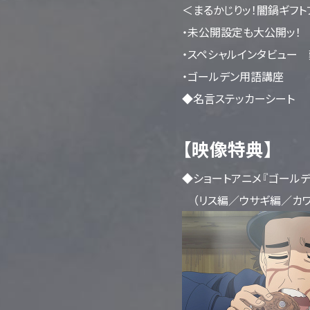
＜まるかじりッ！闇鍋ギフト
・未公開設定も大公開ッ！
・スペシャルインタビュー
・ゴールデン用語講座
◆名言ステッカーシート
【映像特典】
◆ショートアニメ『ゴール
（リス編／ウサギ編／カワ