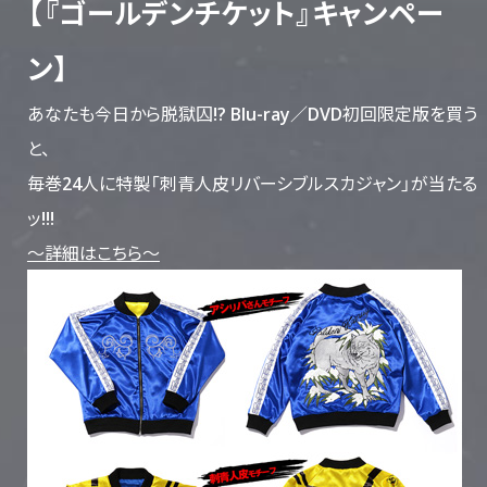
【『ゴールデンチケット』キャンペー
ン】
あなたも今日から脱獄囚!? Blu-ray／DVD初回限定版を買う
と、
毎巻24人に特製「刺青人皮リバーシブルスカジャン」が当たる
ッ!!!
～詳細はこちら～