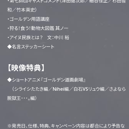
・第七師団キャストコメント（津田健次郎／細谷佳正／杉田智
和／竹本英史）
・ゴールデン用語講座
・狩る！食う！動物大図鑑 其ノ一
・アイヌ民族とは？ 文：中川 裕
◆名言ステッカーシート
【映像特典】
◆ショートアニメ『ゴールデン道画劇場』
（シライシたたき編／Nihei編／白石VSリュウ編／さよなら
脱獄王･･･。編）
※発売日、仕様、特典、キャンペーン内容は都合により予告な