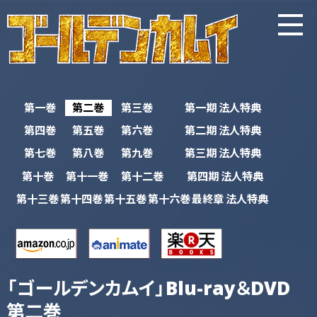
第一巻
第二巻
第三巻
第一期
法人特典
第四巻
第五巻
第六巻
第二期
法人特典
第七巻
第八巻
第九巻
第三期
法人特典
第十巻
第十一巻
第十二巻
第四期
法人特典
第十三巻
第十四巻
第十五巻
第十六巻
最終章
法人特典
「ゴールデンカムイ」Blu-ray＆DVD
第二巻