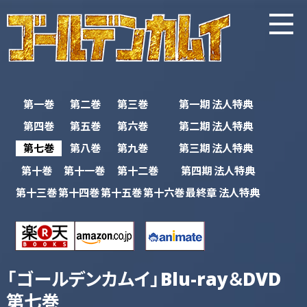
第一巻
第二巻
第三巻
第一期
法人特典
第四巻
第五巻
第六巻
第二期
法人特典
第七巻
第八巻
第九巻
第三期
法人特典
第十巻
第十一巻
第十二巻
第四期
法人特典
第十三巻
第十四巻
第十五巻
第十六巻
最終章
法人特典
「ゴールデンカムイ」Blu-ray＆DVD
第七巻