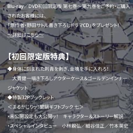
Blu-ray／DVD初回限定版 第七巻～第九巻をご予約・ご購入
されたお客様には、
「原作者・野田サトル書き下ろしドラマCD」をプレゼント！
～詳細はこちら～
【初回限定版特典】
◆身体に刻まれた刺青を剥ぎ、金塊を手に入れろ！
大貫健一描き下ろしアウターケース＆ゴールデンインナー
ジャケット
◆特製32Pブックレット
＜まるかじりッ！闇鍋ギフトブック 七＞
・未公開設定も大公開ッ！ キャラクター＆ストーリー解説
・スペシャルインタビュー 小林親弘／細谷佳正／竹本英史