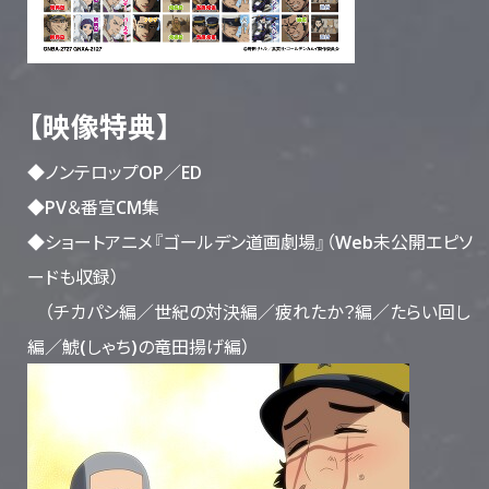
【映像特典】
◆ノンテロップOP／ED
◆PV＆番宣CM集
◆ショートアニメ『ゴールデン道画劇場』（Web未公開エピソ
ードも収録）
（チカパシ編／世紀の対決編／疲れたか？編／たらい回し
編／鯱(しゃち)の竜田揚げ編）