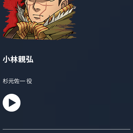
小林親弘
杉元佐一 役