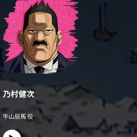
乃村健次
牛山辰馬 役