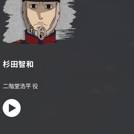
杉田智和
二階堂浩平 役