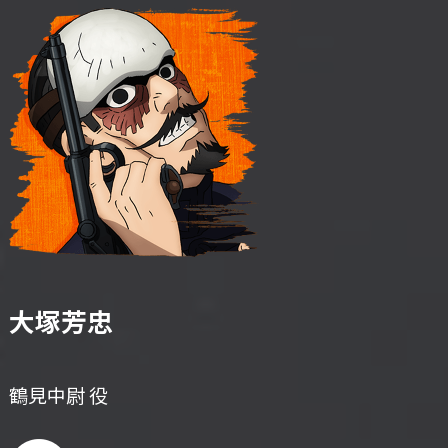
大塚芳忠
鶴見中尉 役