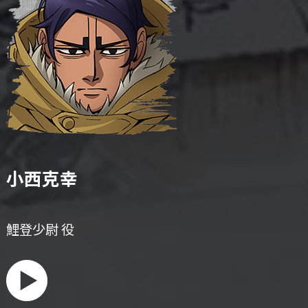
小西克幸
鯉登少尉 役