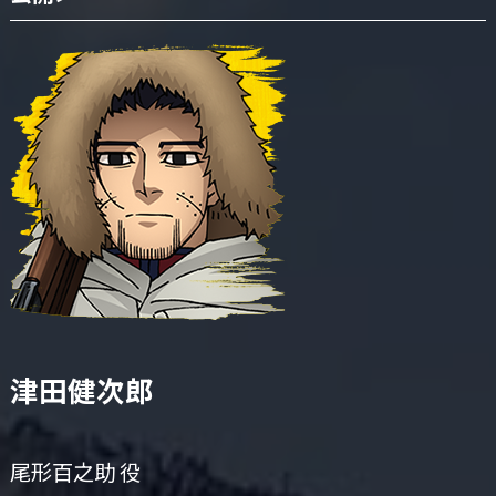
津田健次郎
尾形百之助 役