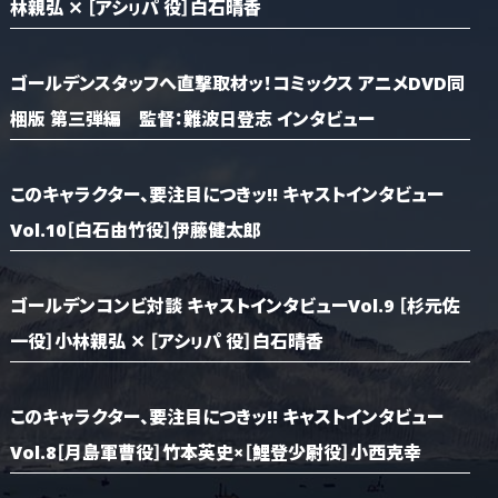
林親弘 ✕ ［アシㇼパ 役］白石晴香
ゴールデンスタッフへ直撃取材ッ！コミックス アニメDVD同
梱版 第三弾編 監督：難波日登志 インタビュー
このキャラクター、要注目につきッ!! キャストインタビュー
Vol.10［白石由竹役］伊藤健太郎
ゴールデンコンビ対談 キャストインタビューVol.9 ［杉元佐
一役］小林親弘 ✕ ［アシㇼパ 役］白石晴香
このキャラクター、要注目につきッ!! キャストインタビュー
Vol.8［月島軍曹役］竹本英史×［鯉登少尉役］小西克幸