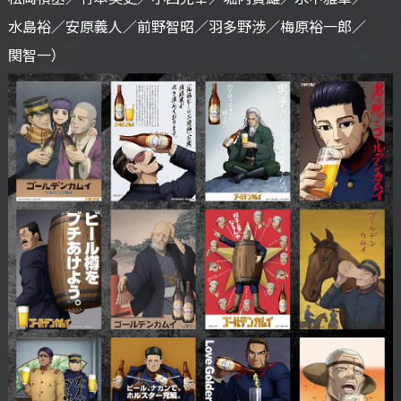
水島裕／
安原義人／
前野智昭／
羽多野渉／
梅原裕一郎／
関智一）