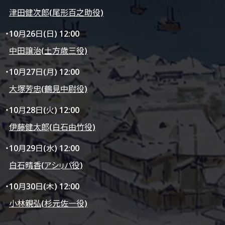
津田健次郎(尾形百之助役)
・10月26日(日) 12:00
中田譲治(土方歳三役)
・10月27日(月) 12:00
大塚芳忠(鶴見中尉役)
・10月28日(火) 12:00
伊藤健太郎(白石由竹役)
・10月29日(水) 12:00
白石晴香(アシㇼパ役)
・10月30日(木) 12:00
小林親弘(杉元佐一役)