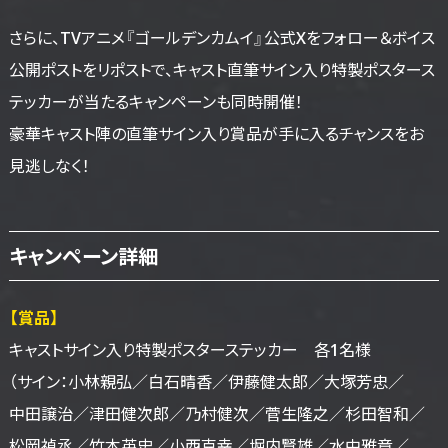
さらに、TVアニメ『ゴールデンカムイ』公式Xをフォロー＆ボイス
公開ポストをリポストで、キャスト直筆サイン入り特製ポスタース
テッカーが当たるキャンペーンも同時開催！
豪華キャスト陣の直筆サイン入り賞品が手に入るチャンスをお
見逃しなく！
キャンペーン詳細
【賞品】
キャストサイン入り
特製ポスターステッカー
各1名様
（サイン：小林親弘／
白石晴香／
伊藤健太郎／
大塚芳忠／
中田譲治／
津田健次郎／
乃村健次／
菅生隆之／
杉田智和／
松岡禎丞／
竹本英史／
小西克幸／
堀内賢雄／
水中雅章／