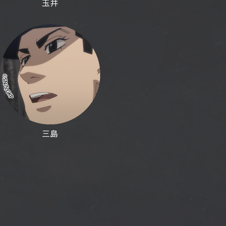
玉井
三島