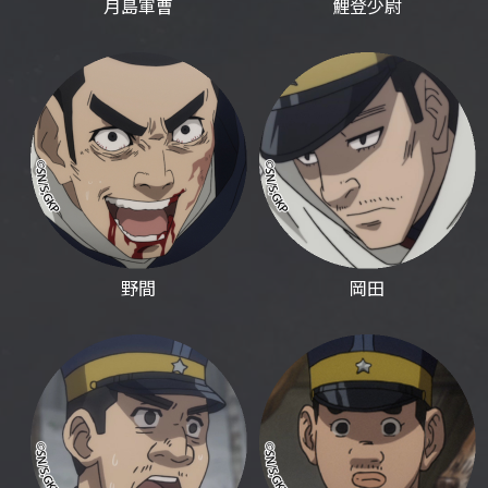
月島軍曹
鯉登少尉
野間
岡田