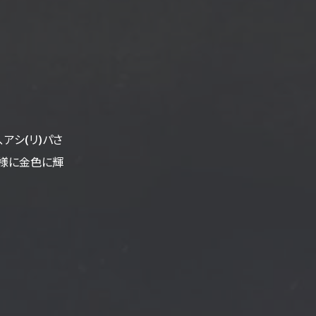
アシ(リ)パさ
名様に金色に輝