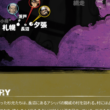
た杉元たちは、長沼にあるアシㇼパの親戚の村を訪れる。村には