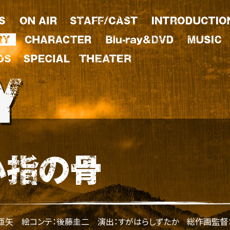
永亜矢
絵コンテ：後藤圭二
演出：すがはらしずたか
総作画監督