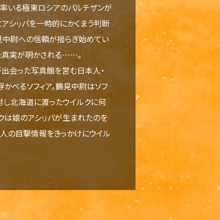
ア率いる極東ロシアのパルチザンが
とアシㇼパを一時的にかくまう判断
鶴見中尉への信頼が揺らぎ始めてい
た真実が明かされる……。
が出会った写真館を営む日本人・
浮かべるソフィア。鶴見中尉はソフ
対し北海道に渡ったウイルクに何
クは娘のアシㇼパが生まれたのを
老人の目撃情報をきっかけにウイル