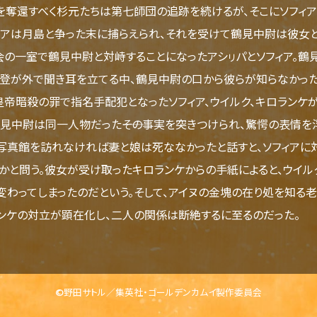
奪還すべく杉元たちは第七師団の追跡を続けるが、そこにソフィ
ィアは月島と争った末に捕らえられ、それを受けて鶴見中尉は彼女
会の一室で鶴見中尉と対峙することになったアシㇼパとソフィア。
登が外で聞き耳を立てる中、鶴見中尉の口から彼らが知らなかっ
帝暗殺の罪で指名手配犯となったソフィア、ウイルク、キロランケ
見中尉は同一人物だった――その事実を突きつけられ、驚愕の表情を
写真館を訪れなければ妻と娘は死ななかったと話すと、ソフィアに
かと問う。彼女が受け取ったキロランケからの手紙によると、ウイル
変わってしまったのだという。そして、アイヌの金塊の在り処を知る
ンケの対立が顕在化し、二人の関係は断絶するに至るのだった。
©野田サトル／集英社・ゴールデンカムイ製作委員会