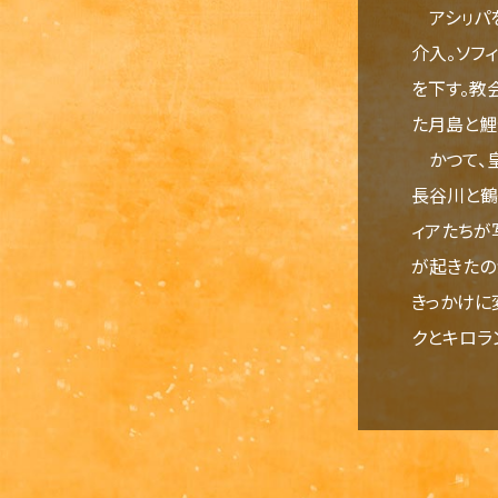
アシㇼパを
介入。ソフ
を下す。教
た月島と鯉
かつて、皇
長谷川と鶴
ィアたちが
が起きたの
きっかけに
クとキロラ