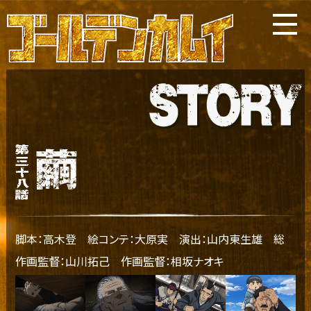
脚本：高木登 絵コンテ：大原実 演出：山内東生雄 総
作画監督：山川拓己 作画監督：相坂ナオキ