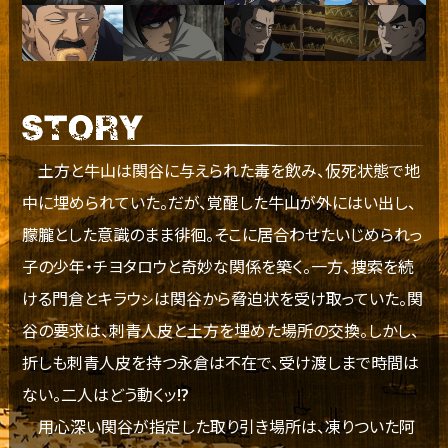
土方と牛山は関谷に与えられた毒を飲み、仮死状態で地
中に埋められていた。だが、覚醒した牛山が外にはい出し、
朦朧とした意識のまま徘徊。そこに居合わせたいじめられっ
子の少年・チヨタロウと奇妙な関係を築く。一方、捜索を続
ける門倉とキラウㇱは関谷から脅迫状を受け取っていた。関
谷の要求は、刺青人皮と土方を埋めた場所の交換。しかし、
折しも刺青人皮を持つ永倉は不在で、受け渡しまで時間は
ない。二人はどう動くッ!?
用心深い関谷が指定した取り引き場所は、凍りついた阿