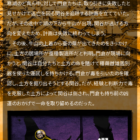
寒湖のど真ん中。対して門倉たちは、取り引きに失敗したと
見せかけて逃亡を図る関谷を追跡する計画を立てていた。
だが、その途中で湖の下から牛山が出現。関谷が逃げる方
向を変えたため、計画は失敗に終わってしまう。
その後、牛山の上着から蚕の繭が出てきたのをきっかけ
に、土方の居場所が蚕種製造所だと判明。門倉が現場に向
かうと、関谷は自分たちと土方の命を賭けて種繭雌雄鑑別
器を使った運試しを持ちかける。門倉が毒を引いたのを確
認し、土方を掘り出そうとする関谷。だが、経験と判断力で毒
を克服した土方によって関谷は倒され、門倉も持ち前の凶
運のおかげで一命を取り留めるのだった。