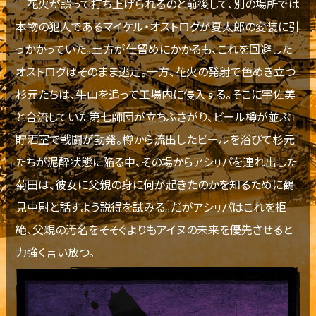
花火が誤って打ち上げられるのと前後して、別の場所では
本物の犯人であるマイケル・オストログが夏太郎の変装に引
っかかっていた。土方が仕留めにかかるも、これを回避した
オストログはそのまま逃走。一方、花火の発射で色めき立つ
杉元たちは、牛山を追って工場内に侵入する。そこに宇佐美
と合流していた第七師団が立ちふさがり、ビール樽が並ぶ
貯酒室で戦闘が勃発。樽から流出したビールを浴びて杉元
たちが泥酔状態に陥る中、その場からアシㇼパを連れ出した
菊田は、彼女に父親の身に何が起きたのかを知るために鶴
見中尉と話すよう説得を試みる。だがアシㇼパはこれを拒
絶、父親の汚名をそそぐよりもアイヌの未来を優先させると
力強く言い放つ。