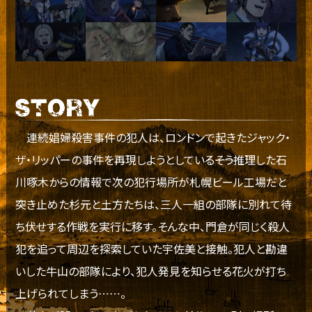
連続娼婦殺害事件の犯人は、ロンドンで起きたジャック・
ザ・リッパーの事件を再現しようとしている――そう推理した石
川啄木からの情報で次の犯行場所が札幌ビール工場だと
突き止めた杉元と土方たちは、三人一組の部隊に別れて待
ち伏せする作戦を実行に移す。そんな中、門倉が同じく殺人
犯を追って周辺を探索していた宇佐美と接触。犯人と勘違
いした牛山の部隊により、犯人発見を知らせる花火が打ち
上げられてしまう……。