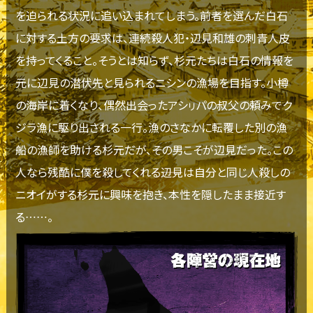
を迫られる状況に追い込まれてしまう。前者を選んだ白石
に対する土方の要求は、連続殺人犯・辺見和雄の刺青人皮
を持ってくること。そうとは知らず、杉元たちは白石の情報を
元に辺見の潜伏先と見られるニシンの漁場を目指す。小樽
の海岸に着くなり、偶然出会ったアシㇼパの叔父の頼みでク
ジラ漁に駆り出される一行。漁のさなかに転覆した別の漁
船の漁師を助ける杉元だが、その男こそが辺見だった。この
人なら残酷に僕を殺してくれる――辺見は自分と同じ人殺しの
ニオイがする杉元に興味を抱き、本性を隠したまま接近す
る……。