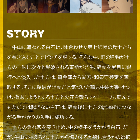
牛山に追われる白石は、鉢合わせた第七師団の兵士たち
を巻き込むことでピンチを脱する。そんな中、町の建物が土
方の一味に次々と爆破される事態が発生。騒動を尻目に銀
行へと侵入した土方は、貸金庫から愛刀・和泉守兼定を奪
取する。そこに爆破が陽動だと気づいた鶴見中尉が駆けつ
け、撤退しようとする土方と火花を散らすッ！ 一方、転んで
もただでは起きない白石は、騒動後に土方の居場所につな
がる手がかりの入手に成功する。
土方の隠れ家を突き止め、中の様子をうかがう白石。だ
が、牛山に捕えられ、土方から協力するか殺し合うかの選択