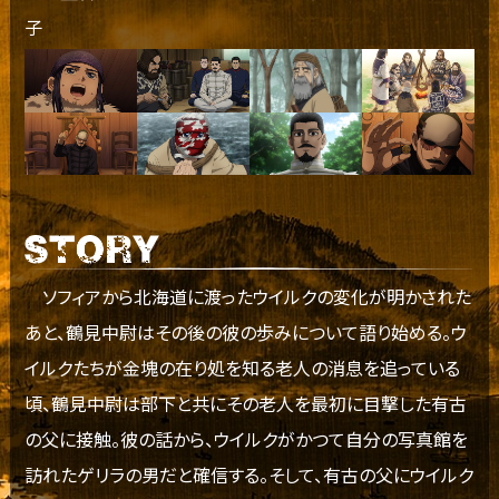
子
ソフィアから北海道に渡ったウイルクの変化が明かされた
あと、鶴見中尉はその後の彼の歩みについて語り始める。ウ
イルクたちが金塊の在り処を知る老人の消息を追っている
頃、鶴見中尉は部下と共にその老人を最初に目撃した有古
の父に接触。彼の話から、ウイルクがかつて自分の写真館を
訪れたゲリラの男だと確信する。そして、有古の父にウイルク