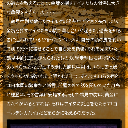
の過去を教えることで、金塊を探すアイヌたちの関係に大き
な亀裂をもたらした……。
鶴見中尉が放ったウイルクの過去という“毒の矢”により、
金塊を探すアイヌたちの間で殺し合いが起きた。過去を知る
者に追われていると悟ったウイルクは、自分の顔の皮を剥い
で別の死体に被せることで自ら死を偽装。それを見抜いた
鶴見中尉に追い詰められたものの、網走監獄に逃げ込んで
のっぺら坊となった。そう話した鶴見中尉は、さらに妻と娘
をウイルクに殺されたと明かした上で、それでも自らの目的
は日本国の繁栄だと断言。部屋の外で話を聞いていた月島
と鯉登は、その言葉に安堵する。そして鶴見中尉は、黄金に
カムイがいるとすれば、それはアイヌに災厄をもたらす「ゴ
ールデンカムイ」だと高らかに唱えるのだった。