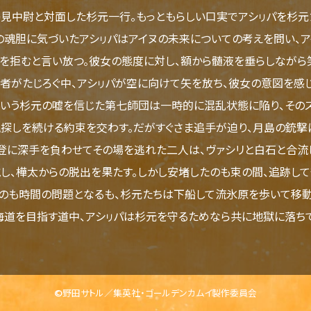
中尉と対面した杉元一行。もっともらしい口実でアシㇼパを杉元
の魂胆に気づいたアシㇼパはアイヌの未来についての考えを問い、
を拒むと言い放つ。彼女の態度に対し、額から髄液を垂らしながら
者がたじろぐ中、アシㇼパが空に向けて矢を放ち、彼女の意図を感
う杉元の嘘を信じた第七師団は一時的に混乱状態に陥り、そのス
探しを続ける約束を交わす。だがすぐさま追手が迫り、月島の銃撃
登に深手を負わせてその場を逃れた二人は、ヴァシリと白石と合流
し、樺太からの脱出を果たす。しかし安堵したのも束の間、追跡し
のも時間の問題となるも、杉元たちは下船して流氷原を歩いて移
海道を目指す道中、アシㇼパは杉元を守るためなら共に地獄に落ち
©野田サトル／集英社・ゴールデンカムイ製作委員会