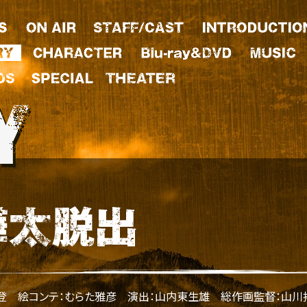
木登
絵コンテ：むらた雅彦
演出：山内東生雄
総作画監督：山川