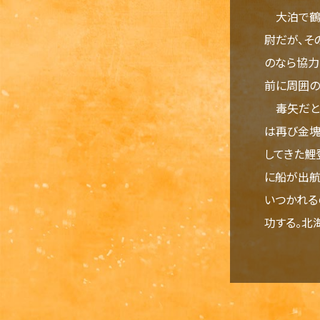
大泊で鶴見
尉だが、そ
のなら協力
前に周囲の
毒矢だとい
は再び金塊
してきた鯉
に船が出航
いつかれる
功する。北