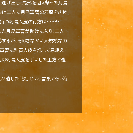
て逃げ出し、尾形を迎え撃った月島
形は二人に月島軍曹の邪魔をさせ
持つ刺青人皮の行方は……!?
った月島軍曹が助けに入り、二人
跡するが、そのさなかに大規模なガ
島軍曹に刺青人皮を託して息絶え
明の刺青人皮を手にした土方と遭
遺した「鉄」という言葉から、偽