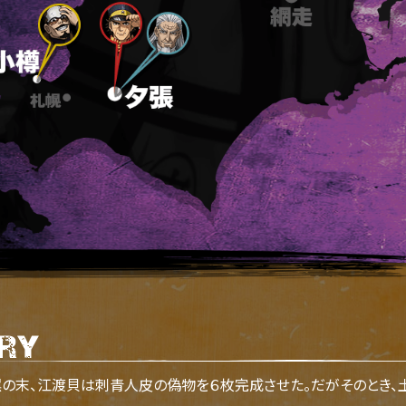
末、江渡貝は刺青人皮の偽物を６枚完成させた。だがそのとき、