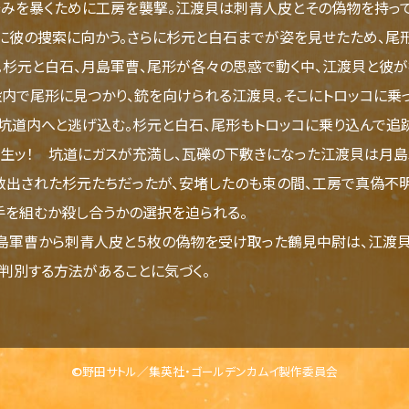
みを暴くために工房を襲撃。江渡貝は刺青人皮とその偽物を持っ
に彼の捜索に向かう。さらに杉元と白石までが姿を見せたため、尾
。杉元と白石、月島軍曹、尾形が各々の思惑で動く中、江渡貝と彼が
で尾形に見つかり、銃を向けられる江渡貝。そこにトロッコに乗
坑道内へと逃げ込む。杉元と白石、尾形もトロッコに乗り込んで追
生ッ！ 坑道にガスが充満し、瓦礫の下敷きになった江渡貝は月
救出された杉元たちだったが、安堵したのも束の間、工房で真偽不
手を組むか殺し合うかの選択を迫られる。
軍曹から刺青人皮と５枚の偽物を受け取った鶴見中尉は、江渡貝が
判別する方法があることに気づく。
©野田サトル／集英社・ゴールデンカムイ製作委員会