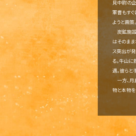
見中尉の企
軍曹もすぐ
ようと画策
炭鉱施設内
はそのまま
ス突出が発
る。牛山に
遇。彼らと
一方、月島
物と本物を