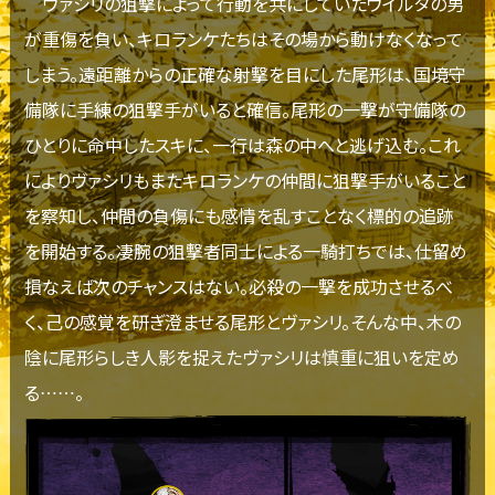
ヴァシリの狙撃によって行動を共にしていたウイルタの男
が重傷を負い、キロランケたちはその場から動けなくなって
しまう。遠距離からの正確な射撃を目にした尾形は、国境守
備隊に手練の狙撃手がいると確信。尾形の一撃が守備隊の
ひとりに命中したスキに、一行は森の中へと逃げ込む。これ
によりヴァシリもまたキロランケの仲間に狙撃手がいること
を察知し、仲間の負傷にも感情を乱すことなく標的の追跡
を開始する。凄腕の狙撃者同士による一騎打ちでは、仕留め
損なえば次のチャンスはない。必殺の一撃を成功させるべ
く、己の感覚を研ぎ澄ませる尾形とヴァシリ。そんな中、木の
陰に尾形らしき人影を捉えたヴァシリは慎重に狙いを定め
る……。