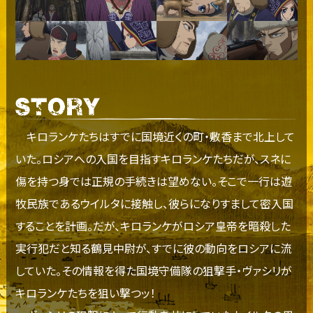
キロランケたちはすでに国境近くの町・敷香まで北上して
いた。ロシアへの入国を目指すキロランケたちだが、スネに
傷を持つ身では正規の手続きは望めない。そこで一行は遊
牧民族であるウイルタに接触し、彼らになりすまして密入国
することを計画。だが、キロランケがロシア皇帝を暗殺した
実行犯だと知る鶴見中尉が、すでに彼の動向をロシアに流
していた。その情報を得た国境守備隊の狙撃手・ヴァシリが
キロランケたちを狙い撃つッ！