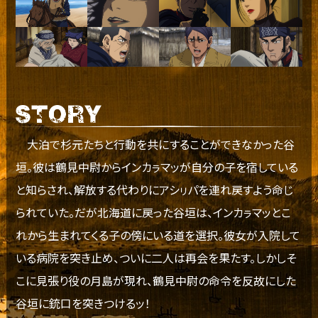
大泊で杉元たちと行動を共にすることができなかった谷
垣。彼は鶴見中尉からインカㇻマッが自分の子を宿している
と知らされ、解放する代わりにアシㇼパを連れ戻すよう命じ
られていた。だが北海道に戻った谷垣は、インカㇻマッとこ
れから生まれてくる子の傍にいる道を選択。彼女が入院して
いる病院を突き止め、ついに二人は再会を果たす。しかしそ
こに見張り役の月島が現れ、鶴見中尉の命令を反故にした
谷垣に銃口を突きつけるッ！