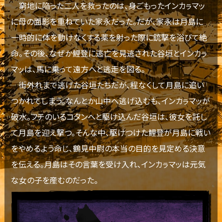
窮地に陥った二人を救ったのは、身ごもったインカㇻマッ
に母の面影を重ねていた家永だった。だが、家永は月島に
一時的に体を動けなくする薬を射った際に銃撃を浴びて絶
命。その後、なぜか鯉登に逃亡を見逃された谷垣とインカㇻ
マッは、馬に乗って遠方へと逃走を図る。
街外れまで逃げた谷垣たちだが、程なくして月島に追い
つかれてしまう。なんとか山中へ逃げ込むも、インカㇻマッが
破水。フチのいるコタンへと駆け込んだ谷垣は、彼女を託し
て月島を迎え撃つ。そんな中、駆けつけた鯉登が月島に戦い
をやめるよう命じ、鶴見中尉の本当の目的を見定める決意
を伝える。月島はその言葉を受け入れ、インカㇻマッは元気
な女の子を産むのだった。