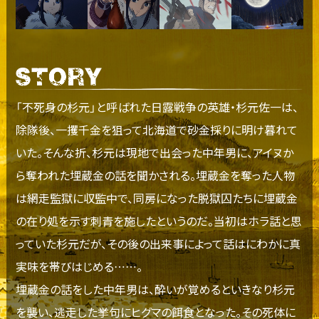
「不死身の杉元」と呼ばれた日露戦争の英雄・杉元佐一は、
除隊後、一攫千金を狙って北海道で砂金採りに明け暮れて
いた。そんな折、杉元は現地で出会った中年男に、アイヌか
ら奪われた埋蔵金の話を聞かされる。埋蔵金を奪った人物
は網走監獄に収監中で、同房になった脱獄囚たちに埋蔵金
の在り処を示す刺青を施したというのだ。当初はホラ話と思
っていた杉元だが、その後の出来事によって話はにわかに真
実味を帯びはじめる……。
埋蔵金の話をした中年男は、酔いが覚めるといきなり杉元
を襲い、逃走した挙句にヒグマの餌食となった。その死体に