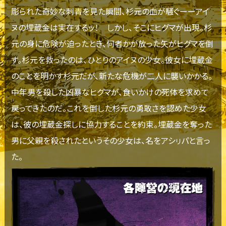
彫られた奇妙な刺青を見た瞬間、杉元の血が騒ぐーーアイ
ヌの埋蔵金は実在するッ！ しかし、そこにヒグマが出現。杉
元の身に危険が迫ったとき、何者かが放った矢がヒグマを倒
す。杉元を救ったのは、ひとりのアイヌの少女。彼女に埋蔵金
のことを明かす杉元だが、新たな危機が二人に襲いかかる。
中年男を殺した凶暴なヒグマが、食いかけの死体を求めて
戻ってきたのだ。これを倒した杉元の勇敢さを認めた少女
は、彼の埋蔵金探しに協力することを約束。埋蔵金を奪った
男に父親を殺されたというその少女は、名をアシㇼパと言っ
た。