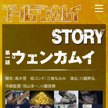
脚本：高木登 絵コンテ：三條なみみ 演出：川越崇弘
作画監督：羽山淳一、小園菜穂