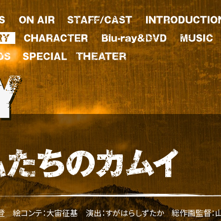
木登
絵コンテ：大宙征基
演出：すがはらしずたか
総作画監督：