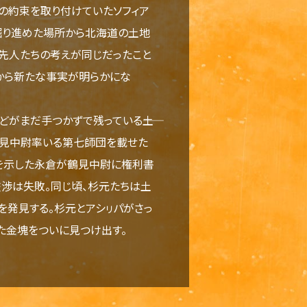
の約束を取り付けていたソフィア
掘り進めた場所から北海道の土地
先人たちの考えが同じだったこと
から新たな事実が明らかにな
がまだ手つかずで残っている――土
鶴見中尉率いる第七師団を載せた
を示した永倉が鶴見中尉に権利書
渉は失敗。同じ頃、杉元たちは土
発見する。杉元とアシㇼパがさっ
た金塊をついに見つけ出す。