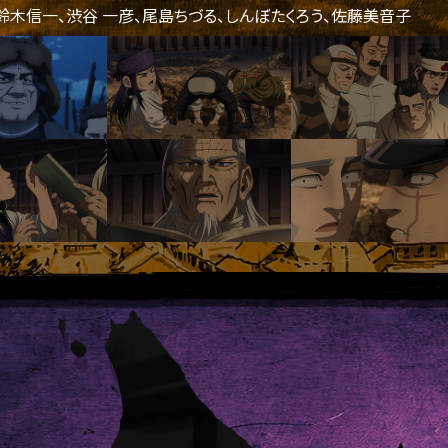
鈴木信一、渋谷 一彦、尾島ちづる、しんぼたくろう、佐藤美音子