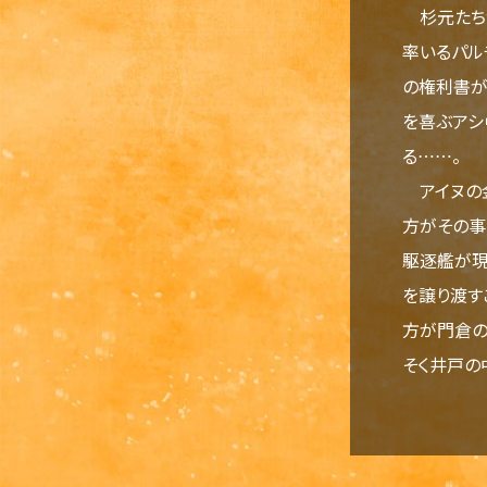
杉元たちが
率いるパル
の権利書が
を喜ぶアシ
る……。
アイヌの金
方がその事
駆逐艦が現
を譲り渡す
方が門倉の
そく井戸の