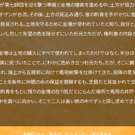
第七師団を迎え撃つ準備と金塊の捜索を進める中、土方が協力
チザンが合流。その後、土方の見込み通り、彼の刺青を手がかりに
発見される。土地を守るために金塊が使われていたと知り、自分と
ㇼパ。対して失望の色を隠せずにいた杉元たちだが、権利書の内容
塊は土地の購入にすべて使われてしまったわけではなく、半分ほど
実に気づいたことで、にわかに色めき立つ杉元たち。だが、そこに
れ、海上から五稜郭に向けて艦砲射撃を仕掛けてきた。投降の意
ことを条件に仲間の命の保証を懇願するも、芝居だと見抜かれて交
刺青をもとに残りの金塊の在り処だとにらんだ場所で馬用の井戸を
中を調べに向かい、そこで二人は長い旅の中でずっと探し求めてき
©野田サトル／集英社・ゴールデンカムイ製作委員会